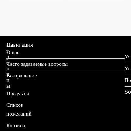
С
Навигация
т
О нас
р
Ус
а
Часто задаваемые вопросы
н
Ус
и
Возвращение
ц
По
ы
So
Продукты
Список
пожеланий
Корзина