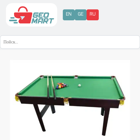
EN
GE
RU