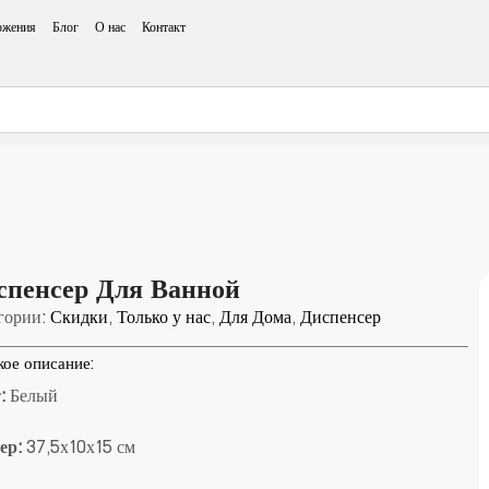
ожения
Блог
О нас
Контакт
спенсер Для Ванной
гории:
Скидки
,
Только у нас
,
Для Дома
,
Диспенсер
кое описание:
:
Белый
ер:
37,5х10х15 см