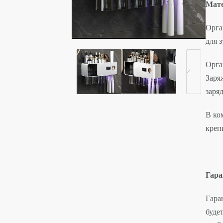
Мате
Орга
для 
Орга
Заря
заря
В ко
креп
Гара
Гара
буде