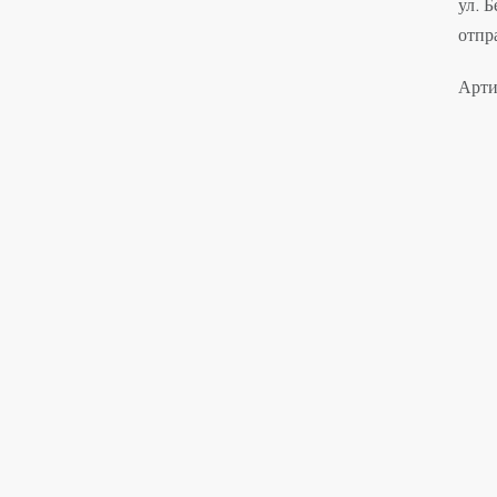
ул. 
отпр
Арти