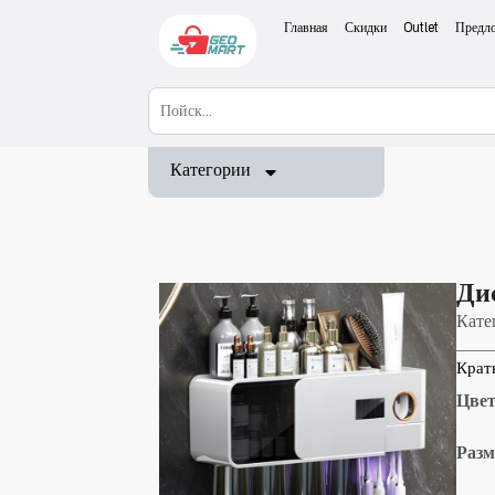
Главная
Скидки
Outlet
Предл
Категории
Ди
Кате
Крат
Цвет
Разм