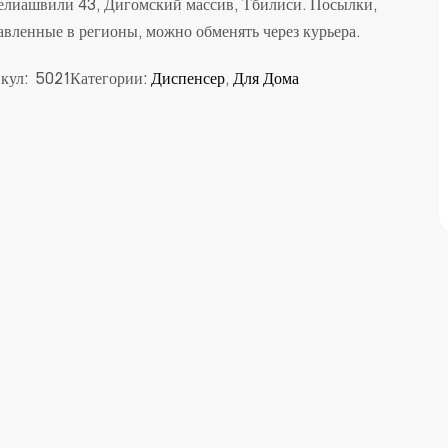
Белиашвили 43, Дигомский массив, Тбилиси. Посылки,
авленные в регионы, можно обменять через курьера.
кул:
5021
Категории:
Диспенсер
,
Для Дома