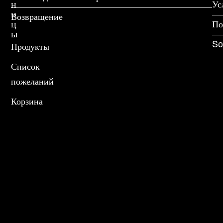
н
Ус
и
Возвращение
ц
По
ы
So
Продукты
Список
пожеланий
Корзина