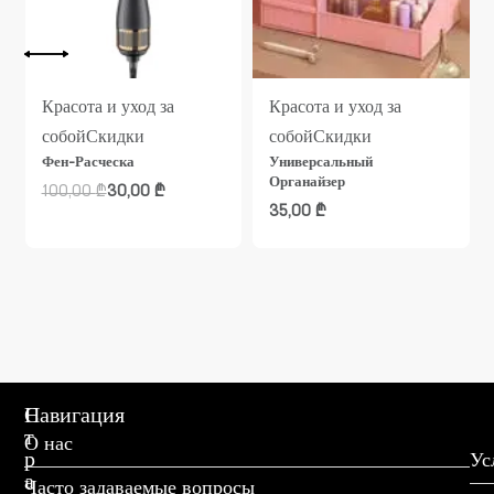
Красота и уход за
Красота и уход за
собой
Скидки
собой
Скидки
Фен-Расческа
Универсальный
Органайзер
100,00
₾
30,00
₾
35,00
₾
С
Навигация
т
О нас
р
Ус
а
Часто задаваемые вопросы