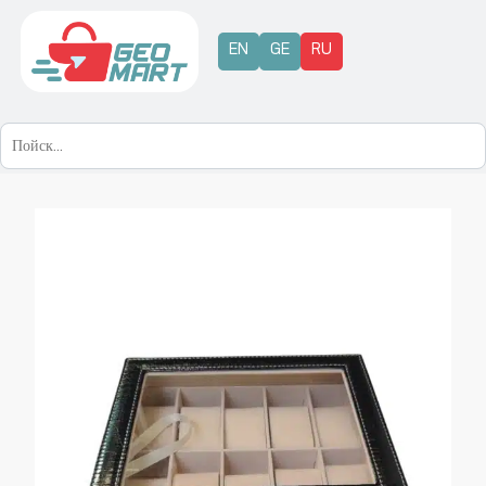
EN
GE
RU