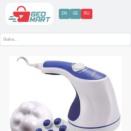
EN
GE
RU