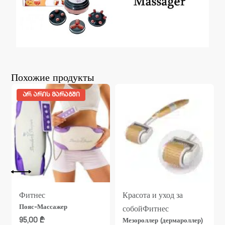
Похожие продукты
ᲐᲠ ᲐᲠᲘᲡ ᲛᲐᲠᲐᲒᲨᲘ
Фитнес
Красота и уход за
Пояс-Массажер
собой
Фитнес
95,00
₾
Мезороллер (дермароллер)