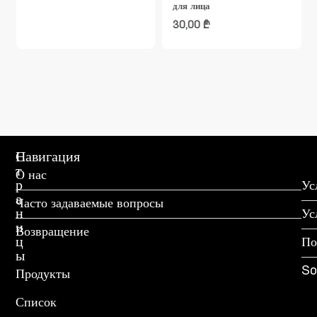
для лица
30,00
₾
С
Навигация
т
О нас
р
Ус
а
Часто задаваемые вопросы
н
Ус
и
Возвращение
ц
По
ы
So
Продукты
Список